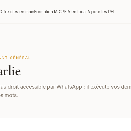
Offre clés en main
Formation IA CPF
IA en local
IA pour les RH
ANT GÉNÉRAL
rlie
ras droit accessible par WhatsApp : il exécute vos de
s mots.